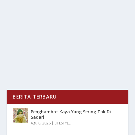
MERIAH! UPACARA HUT KE-80 RI DI GELAR
DI SELURUH NUSANTARA
oleh
LiputanMasa 24
|
Agu 17, 2025
|
LIFESTYLE
,
NEWS
|
0
|
Seluruh Nusantara serentak merayakan Hari Ulang
Tahun (HUT) ke-80 Republik Indonesia dengan...
BACA SELENGKAPNYA
BERITA TERBARU
Penghambat Kaya Yang Sering Tak Di
Sadari
Agu 6, 2026
|
LIFESTYLE