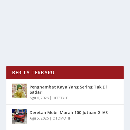
oleh
LiputanMasa 24
|
Mei 5, 2025
|
OTOMOTIF
|
0
|
Kendaraan Listrik Pada Pasar Global Di Pimpin Oleh
Keberhasilan Tiongkok Dalam Berinovasi dan...
BACA SELENGKAPNYA
BERITA TERBARU
Penghambat Kaya Yang Sering Tak Di
Sadari
Agu 6, 2026
|
LIFESTYLE
Deretan Mobil Murah 100 Jutaan GIIAS
Agu 5, 2026
|
OTOMOTIF