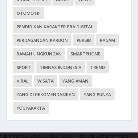
OTOMOTIF
PENDIDIKAN KARAKTER ERA DIGITAL
PERDAGANGAN KARBON
PERSIB
RAGAM
RAMAH LINGKUNGAN
SMARTPHONE
SPORT
TIMNAS INDONESIA
TREND
VIRAL
WISATA
YANG AMAN
YANG DI REKOMENDASIKAN
YANG PUNYA
YOGYAKARTA
Suaramedia24
Rgo365
Rafa88
Dewa77
Hokiwin
Slotgacor
Naga77