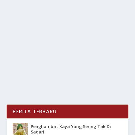
AKTIVITAS SIMPEL YANG DI
REKOMENDASIKAN BAGI PEKERJA KERAS
oleh
LiputanMasa 24
|
Jan 2, 2025
|
SPORT
|
0
|
Aktivitas Simpel Yang Di Rekomendasikan Bagi
Pekerja Keras Untuk Nantinya Dapat Menyimbangi...
BACA SELENGKAPNYA
BERITA TERBARU
Penghambat Kaya Yang Sering Tak Di
Sadari