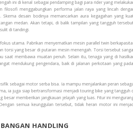
ngah ini di kenal sebagai pendamping bagi para
rider
yang melakuka
n filosofi menggabungkan performa jalan raya yang lincah denga
gul. Skema desain bodinya memancarkan aura kegagahan yang kuat
tangan medan. Akan tetapi, di balik tampilan yang tangguh tersebut
it di tandingi.
 fokus utama. Pabrikan menyematkan mesin
parallel twin
berkapasita
an torsi yang besar di putaran mesin menengah. Torsi tersebut sanga
au saat membawa muatan penuh. Selain itu, tenaga yang di hasilka
 sangat mendukung pengendara, baik di jalanan perkotaan yang pada
ifik sebagai motor serba bisa. Ia mampu menjalankan peran sebaga
a, ia juga siap bertransformasi menjadi
touring bike
yang tangguh d
g besar memberikan jangkauan jelajah yang luas. Fitur ini mengurang
 Dengan semua keunggulan tersebut, tidak heran motor ini menjad
IMBANGAN
HANDLING