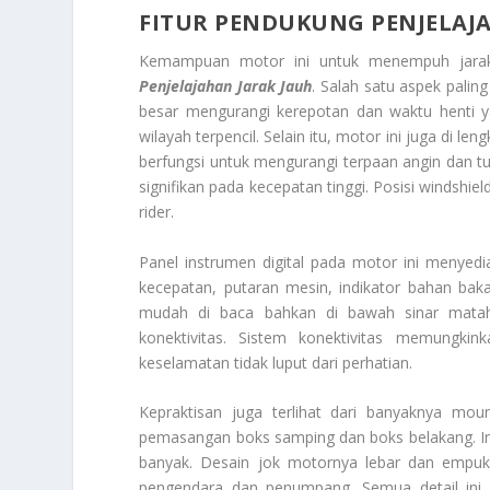
FITUR PENDUKUNG PENJELAJ
Kemampuan motor ini untuk menempuh jarak
Penjelajahan Jarak Jauh
. Salah satu aspek palin
besar mengurangi kerepotan dan waktu henti yan
wilayah terpencil. Selain itu, motor ini juga di le
berfungsi untuk mengurangi terpaan angin dan t
signifikan pada kecepatan tinggi. Posisi
windshiel
rider
.
Panel instrumen digital pada motor ini menyedia
kecepatan, putaran mesin, indikator bahan bak
mudah di baca bahkan di bawah sinar matah
konektivitas. Sistem konektivitas memungki
keselamatan tidak luput dari perhatian.
Kepraktisan juga terlihat dari banyaknya
moun
pemasangan boks samping dan boks belakang. I
banyak. Desain jok motornya lebar dan empuk
pengendara dan penumpang. Semua detail in