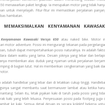
650
menawarkan paket lengkap. Ia merupakan motor yang tidak hany
an untuk menjelajah. Fitur-fitur ini memastikan perjalanan panjan
ebas hambatan.
 MEMAKSIMALKAN KENYAMANAN KAWASAK
 Kenyamanan Kawasaki Versys 650
atau
naked bike
. Motor in
dari motor
adventure
. Posisi ini mengurangi tekanan pada pergelanga
n, tubuh dapat mempertahankan posisi naturalnya. Ini adalah fakto
ndara dalam waktu yang lama. Desain joknya yang lebar dan berlapi
sanya memberikan alas duduk yang nyaman untuk perjalanan berjam
 ramping di bagian lutut. Hal ini memberikan cengkeraman yang baik da
otor.
n adalah
handlebar
yang lebar dan di letakkan cukup tinggi.
Handleba
ungsinya sangat membantu saat bermanuver lambat atau ketika haru
tang. Selain itu, letak pijakan kaki di taruh pada posisi yang tida
rak kaki yang lebih leluasa. Penyesuaian posisi pada
footpeg
juga d
bat ke kaki. Semua detail desain ini secara kolektif bekerja untu