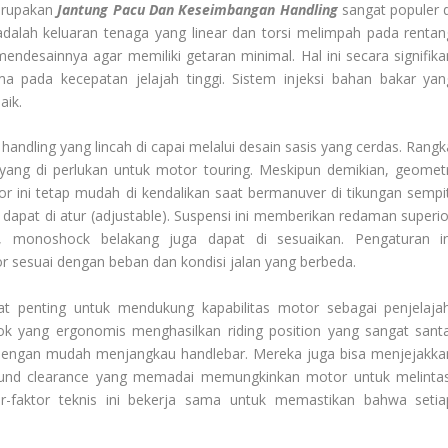
erupakan
Jantung Pacu Dan Keseimbangan Handling
sangat populer d
i adalah keluaran tenaga yang linear dan torsi melimpah pada rentan
endesainnya agar memiliki getaran minimal. Hal ini secara signifika
 pada kecepatan jelajah tinggi. Sistem injeksi bahan bakar yan
aik.
n
handling
yang lincah di capai melalui desain sasis yang cerdas. Rangk
 yang di perlukan untuk motor
touring
. Meskipun demikian, geometr
or ini tetap mudah di kendalikan saat bermanuver di tikungan sempit
dapat di atur (
adjustable
). Suspensi ini memberikan redaman superio
, monoshock belakang juga dapat di sesuaikan. Pengaturan in
sesuai dengan beban dan kondisi jalan yang berbeda.
at penting untuk mendukung kapabilitas motor sebagai penjelajah
jok yang ergonomis menghasilkan
riding position
yang sangat santa
t dengan mudah menjangkau
handlebar
. Mereka juga bisa menjejakka
und clearance
yang memadai memungkinkan motor untuk melintas
tor-faktor teknis ini bekerja sama untuk memastikan bahwa setia