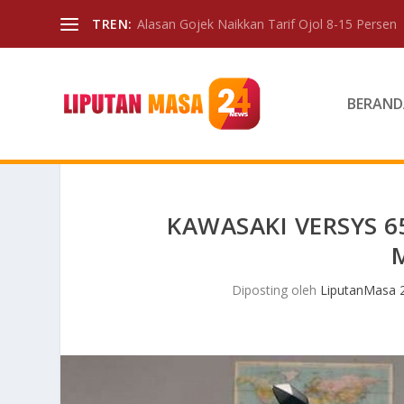
TREN:
Alasan Gojek Naikkan Tarif Ojol 8-15 Persen
BERAND
KAWASAKI VERSYS 6
Diposting oleh
LiputanMasa 