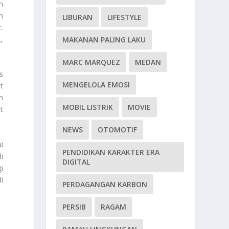
n
n
LIBURAN
LIFESTYLE
.
,
MAKANAN PALING LAKU
MARC MARQUEZ
MEDAN
s
MENGELOLA EMOSI
t
n
MOBIL LISTRIK
MOVIE
t
NEWS
OTOMOTIF
i
PENDIDIKAN KARAKTER ERA
i
DIGITAL
i
i
PERDAGANGAN KARBON
PERSIB
RAGAM