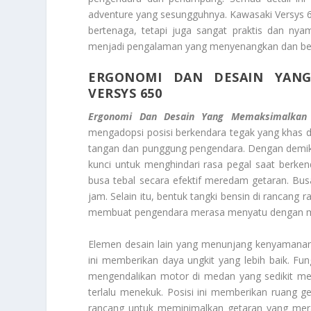
adventure
yang sesungguhnya.
Kawasaki Versys 
bertenaga, tetapi juga sangat praktis dan nyam
menjadi pengalaman yang menyenangkan dan b
ERGONOMI DAN DESAIN YANG
VERSYS 650
Ergonomi Dan Desain Yang Memaksimalkan
mengadopsi posisi berkendara tegak yang khas 
tangan dan punggung pengendara. Dengan demikia
kunci untuk menghindari rasa pegal saat berke
busa tebal secara efektif meredam getaran. Bu
jam. Selain itu, bentuk tangki bensin di rancang
membuat pengendara merasa menyatu dengan m
Elemen desain lain yang menunjang kenyamana
ini memberikan daya ungkit yang lebih baik. F
mengendalikan motor di medan yang sedikit menan
terlalu menekuk. Posisi ini memberikan ruang ge
rancang untuk meminimalkan getaran yang meram