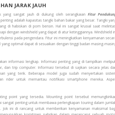
AHAN JARAK JAUH
 yang sangat jauh di dukung oleh serangkaian
Fitur Pendukun
g penting adalah kapasitas tangki bahan bakar yang besar. Tangki yan
g di habiskan di pom bensin. Hal ini sangat krusial saat melintas
ngkapi dengan
windshield
yang dapat di atur ketinggiannya.
Windshield
i
urbulensi pada pengendara. Fitur ini meningkatkan kenyamanan secar
d
yang optimal dapat di sesuaikan dengan tinggi badan masing-masin
kan informasi lengkap. Informasi penting yang di tampilkan meliput
ar, dan
trip computer
. Informasi tersebut di sajikan secara jelas da
ari yang terik. Beberapa model juga sudah menyertakan siste
nkan
rider
untuk memantau notifikasi
smartphone
mereka. Aspe
ting point
yang tersedia.
Mounting point
tersebut memungkinka
ni sangat penting untuk membawa perlengkapan
touring
dalam jumla
. Jok ini di rancang untuk memberikan kenyamanan maksimal bag
i menunjukkan komitmen pabrikan dalam merancang sebuah moto