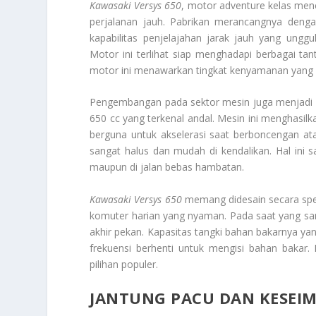
Kawasaki Versys 650
, motor
adventure
kelas mene
perjalanan jauh. Pabrikan merancangnya denga
kapabilitas penjelajahan jarak jauh yang ung
Motor ini terlihat siap menghadapi berbagai tan
motor ini menawarkan tingkat kenyamanan yang sul
Pengembangan pada sektor mesin juga menjadi
650 cc yang terkenal andal. Mesin ini menghasilk
berguna untuk akselerasi saat berboncengan at
sangat halus dan mudah di kendalikan. Hal ini
maupun di jalan bebas hambatan.
Kawasaki Versys 650
memang didesain secara spes
komuter harian yang nyaman. Pada saat yang sam
akhir pekan. Kapasitas tangki bahan bakarnya yan
frekuensi berhenti untuk mengisi bahan bakar.
pilihan populer.
JANTUNG PACU DAN KESE