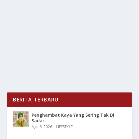
CHECKLIST UMRAH MANDIRI: 4 HAL WAJIB
SEBELUM BERANGKAT
oleh
LiputanMasa 24
|
Nov 2, 2025
|
LIFESTYLE
|
0
|
Checklist Umrah Mandiri: 4 Hal Wajib Sebelum
Berangkat Untuk Nantinya Bisa Kalian Ketahui Agar...
BACA SELENGKAPNYA
BERITA TERBARU
Penghambat Kaya Yang Sering Tak Di
Sadari
Agu 6, 2026
|
LIFESTYLE