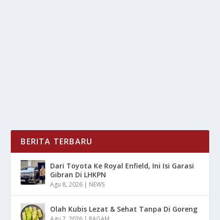
MOVING AGAR LUDES TERJUAL
oleh
LiputanMasa 24
|
Des 24, 2024
|
RAGAM
,
TREND
|
0
|
Taktik Jitu Menjualkan Produk Slow Moving Agar
Ludes Terjual Dengan Berbagai Strategi Tepat
Secara...
BACA SELENGKAPNYA
BERITA TERBARU
Dari Toyota Ke Royal Enfield, Ini Isi Garasi
Gibran Di LHKPN
Agu 8, 2026
|
NEWS
Olah Kubis Lezat & Sehat Tanpa Di Goreng
Agu 7, 2026
|
RAGAM