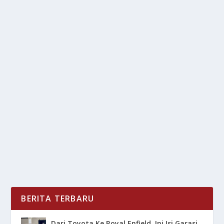
MENJELAJAHI RASA: AROMA DAN CITA
RASA AUTENTIK MASAKAN INDIA
oleh
LiputanMasa 24
|
Agu 28, 2025
|
RAGAM
|
0
|
Cita Rasa masakan India bagaikan perjalanan sensorik
yang memukau dan berbagai rempah khas menjadi...
BACA SELENGKAPNYA
BERITA TERBARU
Dari Toyota Ke Royal Enfield, Ini Isi Garasi