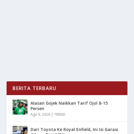
EKSOTIS BANGET! INI VARIETAS DURIAN
UNIK ASLI BUMI NUSANTARA
oleh
mimin1 penulis
|
Mei 19, 2026
|
RAGAM
|
0
|
Eksotis Banget! Ini Varietas Durian Unik Asli Bumi
Nusantara Dengan Berbagai Cita Rasa Untuk Wajib...
BACA SELENGKAPNYA
BERITA TERBARU
Alasan Gojek Naikkan Tarif Ojol 8-15
Persen
Agu 9, 2026
|
TREND
Dari Toyota Ke Royal Enfield, Ini Isi Garasi