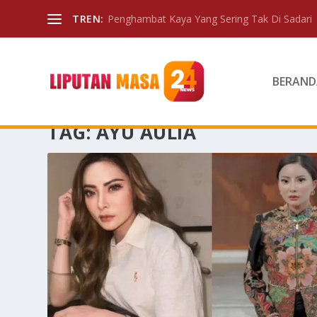
TREN:
Penghambat Kaya Yang Sering Tak Di Sadari
BERAND
TAG:
AYU AULIA