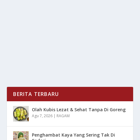
AKTIVITAS SIMPEL YANG DI
REKOMENDASIKAN BAGI PEKERJA KERAS
oleh
LiputanMasa 24
|
Jan 2, 2025
|
SPORT
|
0
|
Aktivitas Simpel Yang Di Rekomendasikan Bagi
Pekerja Keras Untuk Nantinya Dapat Menyimbangi...
BACA SELENGKAPNYA
BERITA TERBARU
Olah Kubis Lezat & Sehat Tanpa Di Goreng
Agu 7, 2026
|
RAGAM
Penghambat Kaya Yang Sering Tak Di