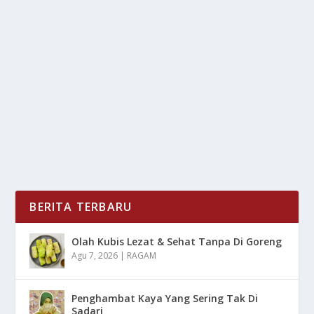
BALI TERBAIK DUNIA 2026 VERSI
TRIPADVISOR
oleh
LiputanMasa 24
|
Jan 17, 2026
|
LIFESTYLE
,
TREND
|
0
|
Bali kembali menjadi sorotan dunia pariwisata
internasional berkat konsistensinya menjaga kualitas...
BACA SELENGKAPNYA
BERITA TERBARU
Olah Kubis Lezat & Sehat Tanpa Di Goreng
Agu 7, 2026
|
RAGAM
Penghambat Kaya Yang Sering Tak Di
Sadari