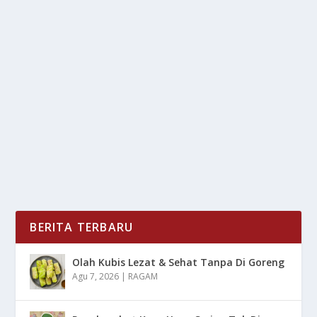
BALI MASUK DAFTAR TOP 10 DESTINASI
FAVORIT DUNIA TRIPADVISOR 2025
oleh
LiputanMasa 24
|
Mei 2, 2025
|
DAERAH
,
NEWS
,
RAGAM
|
0
|
Bali Masuk Daftar TripAdvisor kembali merilis
“Travellers’ Choice Awards Best of the...
BACA SELENGKAPNYA
BERITA TERBARU
Olah Kubis Lezat & Sehat Tanpa Di Goreng
Agu 7, 2026
|
RAGAM