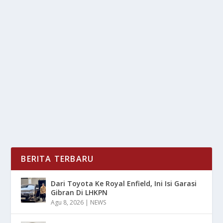
SERING KEBANGUN BUAT PIPIS? BAHAYA
GAK SIH?
oleh
mimin1 penulis
|
Feb 17, 2026
|
LIFESTYLE
|
0
|
Sering Kebangun Buat Pipis? Bahaya Gak Sih Yang
Sering Menjadi Pertanyaan Bagi Mereka Yang Kerap...
BACA SELENGKAPNYA
BERITA TERBARU
Dari Toyota Ke Royal Enfield, Ini Isi Garasi
Gibran Di LHKPN
Agu 8, 2026
|
NEWS