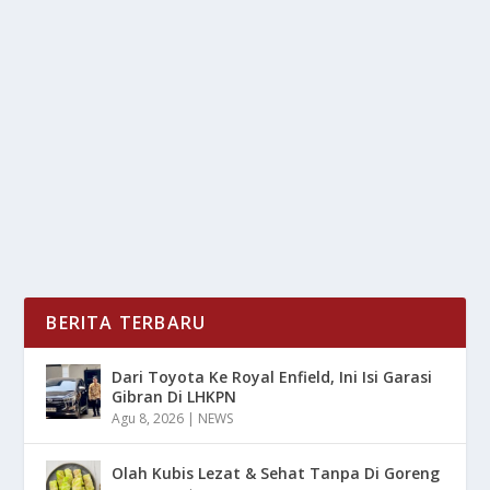
TNI JELASKAN KONSEP AIRDROP USAI
DISEBUT KIRIM BANTUAN KOSONG
oleh
LiputanMasa 24
|
Des 25, 2025
|
NEWS
|
0
|
TNI Menegaskan Bahwa Setiap Operasi Distribusi
Bantuan Dilaksanakan Secara Profesional dan...
BACA SELENGKAPNYA
BERITA TERBARU
Dari Toyota Ke Royal Enfield, Ini Isi Garasi
Gibran Di LHKPN
Agu 8, 2026
|
NEWS
Olah Kubis Lezat & Sehat Tanpa Di Goreng