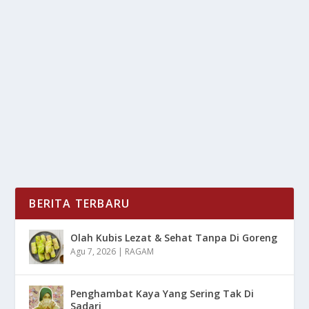
KULINERAN DI SABANG: BERBURU RASA
YANG BIKIN NAGIH
oleh
mimin1 penulis
|
Mei 28, 2026
|
DAERAH
|
0
|
Kulineran Di Sabang: Berburu Rasa Yang Bikin Nagih
Dengan Berbagai Hidangan Yang Wajib Kalian...
BACA SELENGKAPNYA
BERITA TERBARU
Olah Kubis Lezat & Sehat Tanpa Di Goreng
Agu 7, 2026
|
RAGAM
Penghambat Kaya Yang Sering Tak Di
Sadari