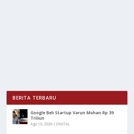
BERKENDARA AMAN MUSIM HUJAN:
CUACA EKSTREM SAAT BERKENDARA
oleh
LiputanMasa 24
|
Apr 17, 2025
|
NEWS
,
RAGAM
|
0
|
Berkendara Aman Musim Hujan memerlukan
kewaspadaan dan kesiapan ekstra, terutama ketika
cuaca...
BACA SELENGKAPNYA
BERITA TERBARU
Google Beli Startup Varun Mohan Rp 39
Triliun
Agu 10, 2026
|
DIGITAL