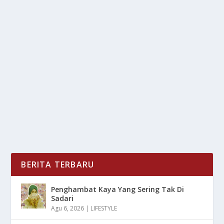
HODAK BUKA-BUKAAN: REKRUT SERGIO
CASTEL CUMA BUAT CETAK GOL!
oleh
mimin1 penulis
|
Feb 7, 2026
|
BOLA
|
0
|
Hodak Buka-Bukaan: Rekrut Sergio Castel Cuma Buat
Cetak Gol Yang Sosoknya Tekankan Pada
Pernyataan...
BACA SELENGKAPNYA
BERITA TERBARU
Penghambat Kaya Yang Sering Tak Di
Sadari
Agu 6, 2026
|
LIFESTYLE