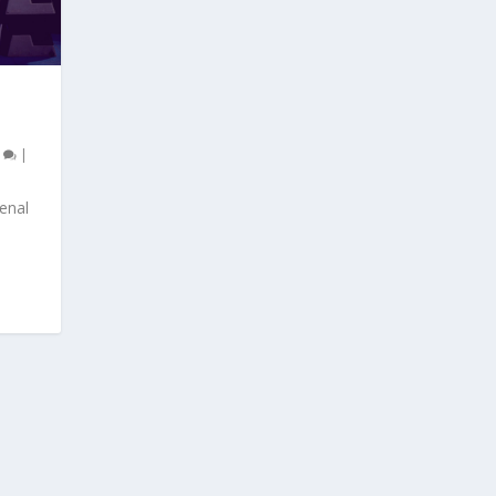
0
|
enal