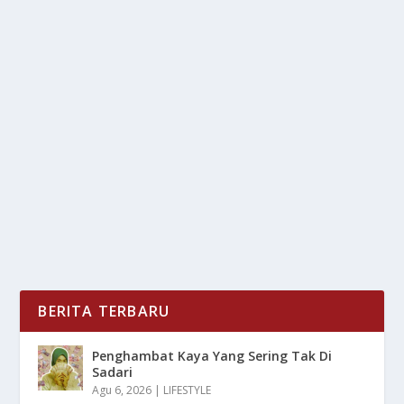
CARA CERDAS MENCERMATI BERITA
BOHONG YANG SERING MUNCUL
oleh
LiputanMasa 24
|
Jan 3, 2025
|
NEWS
,
TREND
|
0
|
Cara Cerdas Mencermati Berita Bohong Yang Sering
Muncul Untuk Nantinya Tidak Gampang Tertipu...
BACA SELENGKAPNYA
BERITA TERBARU
Penghambat Kaya Yang Sering Tak Di
Sadari
Agu 6, 2026
|
LIFESTYLE