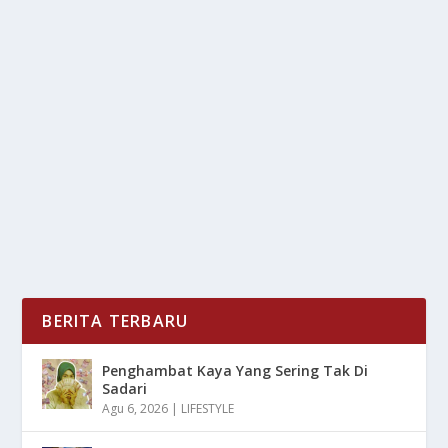
PULAU KEFALONIA: DARI PANTAI MYRTOS
HINGGA GUA MELISSANI
oleh
LiputanMasa 24
|
Jul 7, 2025
|
DAERAH
|
0
|
Pulau Kefalonia adalah permata di Laut Ionia, Yunani,
ia menawarkan kombinasi sempurna antara...
BACA SELENGKAPNYA
BERITA TERBARU
Penghambat Kaya Yang Sering Tak Di
Sadari
Agu 6, 2026
|
LIFESTYLE