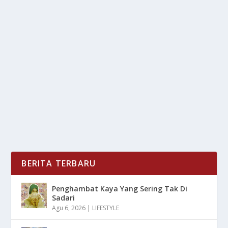
PERNIKAHAN CHLÖE GRACE MORETZ JADI
SOROTAN DI HARI BAHAGIANYA
oleh
LiputanMasa 24
|
Sep 3, 2025
|
NEWS
,
RAGAM
|
0
|
Chlöe Grace Moretz baru saja memulai babak baru
dalam hidupnya, pernikahan aktris berbakat ini...
BACA SELENGKAPNYA
BERITA TERBARU
Penghambat Kaya Yang Sering Tak Di
Sadari
Agu 6, 2026
|
LIFESTYLE