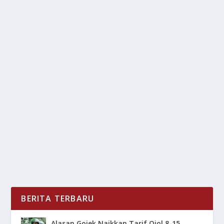
MENJELAJAHI RASA: AROMA DAN CITA
RASA AUTENTIK MASAKAN INDIA
oleh
LiputanMasa 24
|
Agu 28, 2025
|
RAGAM
|
0
|
Cita Rasa masakan India bagaikan perjalanan sensorik
yang memukau dan berbagai rempah khas menjadi...
BACA SELENGKAPNYA
BERITA TERBARU
Alasan Gojek Naikkan Tarif Ojol 8-15