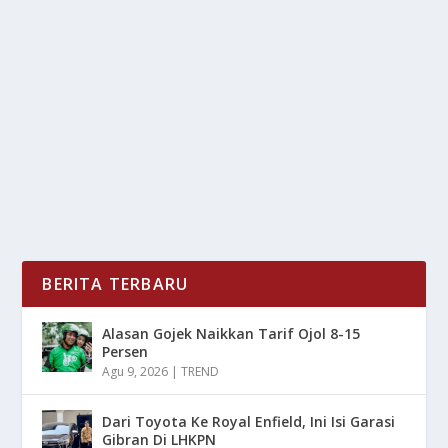
KETIKA CINTA BERTEMU TAKDIR: CLARA
SHINTA SAH MENIKAH
oleh
LiputanMasa 24
|
Sep 2, 2025
|
NEWS
|
0
|
Sah Menikah, Clara Shinta kini resmi menyandang
status baru, ia salah satu figur publik yang di...
BACA SELENGKAPNYA
BERITA TERBARU
Alasan Gojek Naikkan Tarif Ojol 8-15
Persen
Agu 9, 2026
|
TREND
Dari Toyota Ke Royal Enfield, Ini Isi Garasi
Gibran Di LHKPN