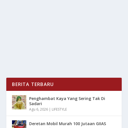
CODEX RESMI HADIR DI MACOS, BIKIN
CODING CEPAT DI BANTU AI
oleh
mimin1 penulis
|
Feb 3, 2026
|
DIGITAL
|
0
|
Codex Resmi Hadir Di macOS, Bikin Coding Cepat Di
Bantu AI Yang Sudah Bisa Di Gunakan Bagi Para...
BACA SELENGKAPNYA
BERITA TERBARU
Penghambat Kaya Yang Sering Tak Di
Sadari
Agu 6, 2026
|
LIFESTYLE
Deretan Mobil Murah 100 Jutaan GIIAS