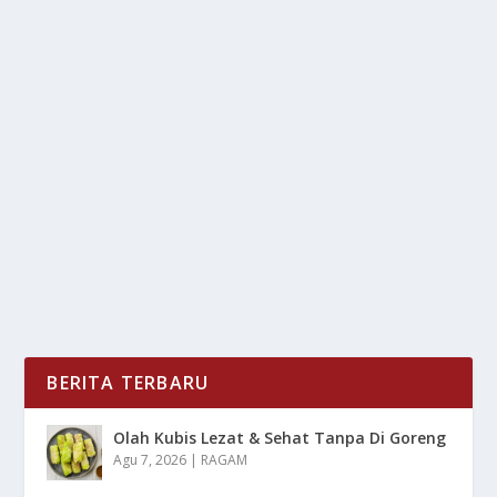
TENCENT CLOUD AKAN TAMBAH DATA
CENTER DI INDONESIA
oleh
LiputanMasa 24
|
Feb 24, 2025
|
DIGITAL
|
0
|
Tencent Cloud Akan Tambah Data Center Di
Indonesia Dan Hal Ini Di Lakukan Tentunya Untuk...
BACA SELENGKAPNYA
BERITA TERBARU
Olah Kubis Lezat & Sehat Tanpa Di Goreng
Agu 7, 2026
|
RAGAM