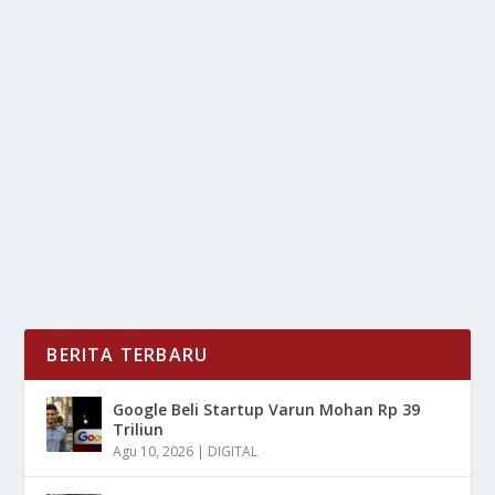
DESAIN STYLISH, FUNGSI PINTAR: KUNCI
SUKSES LEPAS L8
oleh
LiputanMasa 24
|
Okt 20, 2025
|
OTOMOTIF
|
0
|
Desain Stylish, Fungsi Pintar: Kunci Sukses Lepas L8
Dengan Berbagai Keunggulan Yang Ada Dan...
BACA SELENGKAPNYA
BERITA TERBARU
Google Beli Startup Varun Mohan Rp 39
Triliun
Agu 10, 2026
|
DIGITAL