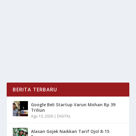
WISATA SALATIGA: DARI ALAM KE
EDUKASI, SEMUANYA BIKIN NAGIH!
oleh
mimin1 penulis
|
Apr 9, 2026
|
DAERAH
|
0
|
Wisata Salatiga: Dari Alam Ke Edukasi, Semuanya
Bikin Nagih Dengan Berbagai Keunikan Yang Jarang...
BACA SELENGKAPNYA
BERITA TERBARU
Google Beli Startup Varun Mohan Rp 39
Triliun
Agu 10, 2026
|
DIGITAL
Alasan Gojek Naikkan Tarif Ojol 8-15