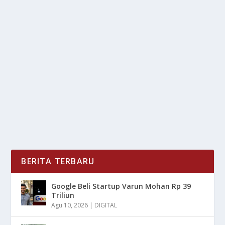
LOKASI WISATA FAVORIT DI BANDUNG
YANG SERING DI KUNJUNGI
oleh
LiputanMasa 24
|
Jan 21, 2025
|
DAERAH
|
0
|
Lokasi Wisata Favorit Di Bandung Yang Sering Di
Kunjungi Dengan Banyaknya Pemandangan Menarik...
BACA SELENGKAPNYA
BERITA TERBARU
Google Beli Startup Varun Mohan Rp 39
Triliun
Agu 10, 2026
|
DIGITAL