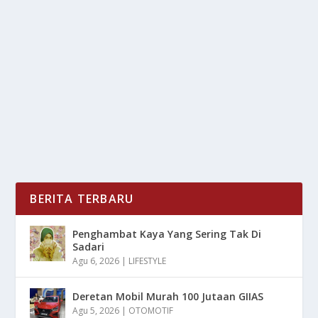
KEHIDUPAN YANG PANJANG
oleh
LiputanMasa 24
|
Jan 13, 2025
|
RAGAM
|
0
|
Berbagai Aspek Paling Berpengaruh Di Kehidupan
Yang Panjang Untuk Sebaiknya Dapat Di Perhatikan...
BACA SELENGKAPNYA
BERITA TERBARU
Penghambat Kaya Yang Sering Tak Di
Sadari
Agu 6, 2026
|
LIFESTYLE
Deretan Mobil Murah 100 Jutaan GIIAS
Agu 5, 2026
|
OTOMOTIF