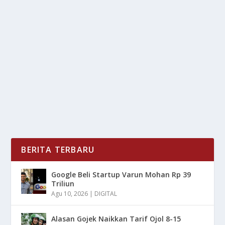
BRIN BUKA SUARA: ADA WILAYAH RI YANG
RAWAN TANAH BOLONG
oleh
mimin1 penulis
|
Apr 20, 2026
|
NEWS
|
0
|
BRIN Buka Suara: Ada Wilayah RI Yang Rawan Tanah
Bolong Yang Membahayakan Bagi Kelangsungan
Hidup...
BACA SELENGKAPNYA
BERITA TERBARU
Google Beli Startup Varun Mohan Rp 39
Triliun
Agu 10, 2026
|
DIGITAL
Alasan Gojek Naikkan Tarif Ojol 8-15