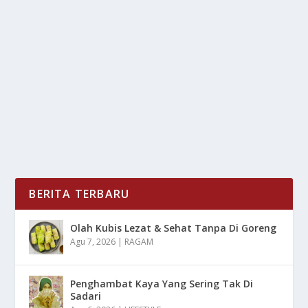
FERMENTASI MAKANAN: SOLUSI ALAMI
UNTUK KESEHATAN USUS & OTAK
oleh
LiputanMasa 24
|
Agu 8, 2025
|
RAGAM
|
0
|
Fermentasi Makanan adalah teknik pengawetan
tertua yang di kenal manusia, proses ini mengubah...
BACA SELENGKAPNYA
BERITA TERBARU
Olah Kubis Lezat & Sehat Tanpa Di Goreng
Agu 7, 2026
|
RAGAM
Penghambat Kaya Yang Sering Tak Di
Sadari