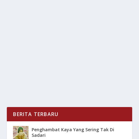
GELEDAH RUMAH HAKIM PEMVONIS LEPAS
KASUS CPO
oleh
LiputanMasa 24
|
Apr 23, 2025
|
NEWS
|
0
|
Geledah Rumah Hakim yang terlibat dalam
pemvonisan yang kontroversial terkait kasus CPO
(Crude...
BACA SELENGKAPNYA
BERITA TERBARU
Penghambat Kaya Yang Sering Tak Di
Sadari