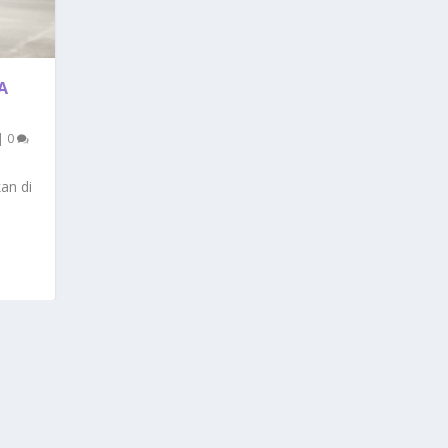
A
|
0
kan di