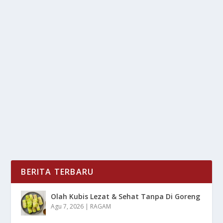
PENDIDIKAN KARAKTER ERA DIGITAL:
GENERASI PENUH EMPATI
oleh
LiputanMasa 24
|
Feb 13, 2025
|
LIFESTYLE
,
NEWS
|
0
|
Pendidikan Karakter Era Digital menjadi semakin
penting, karena dunia yang semakin terhubung...
BACA SELENGKAPNYA
BERITA TERBARU
Olah Kubis Lezat & Sehat Tanpa Di Goreng
Agu 7, 2026
|
RAGAM