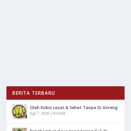
GUBERNUR ACEH CURHAT SOAL PUNGLI
DAN INFRASTRUKTUR PASCABENCANA
oleh
LiputanMasa 24
|
Des 31, 2025
|
NEWS
|
0
|
Gubernur Aceh Menyoroti Dampak Serius
Pascbencana Banjir dan Longsor yang Kembali
Melanda Sejumlah...
BACA SELENGKAPNYA
BERITA TERBARU
Olah Kubis Lezat & Sehat Tanpa Di Goreng
Agu 7, 2026
|
RAGAM