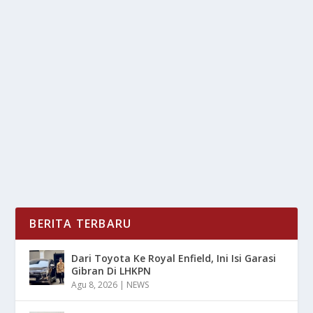
GUKESH DOMMARAJU KALAHKAN
MAGNUS DI NORWAY CHESS 2025
oleh
LiputanMasa 24
|
Jun 5, 2025
|
SPORT
|
0
|
Gukesh Dommaraju Kembali Mengukir Sejarah Dalam
Dunia Catur Internasional Lewat Kemenangan...
BACA SELENGKAPNYA
BERITA TERBARU
Dari Toyota Ke Royal Enfield, Ini Isi Garasi
Gibran Di LHKPN
Agu 8, 2026
|
NEWS