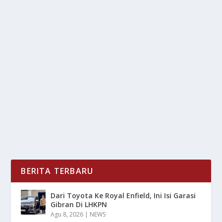
POTONG PONI DAN HAL YANG HARUS DI
PERHATIKAN
oleh
LiputanMasa 24
|
Apr 24, 2025
|
LIFESTYLE
|
0
|
Potong Poni Dan Hal Yang Harus Di Perhatikan Agar
Nantinya Bisa Mendapatkan Hasil Yang Lebih...
BACA SELENGKAPNYA
BERITA TERBARU
Dari Toyota Ke Royal Enfield, Ini Isi Garasi
Gibran Di LHKPN
Agu 8, 2026
|
NEWS