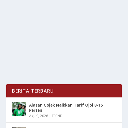
OPEN EAR SHOKZ: INOVASI AUDIO UNTUK
GAYA HIDUP AKTIF
oleh
LiputanMasa 24
|
Jul 29, 2025
|
DIGITAL
,
RAGAM
|
0
|
Open Ear Shokz menghadirkan revolusi dalam
pengalaman mendengarkan audio, di rancang khusus
bagi...
BACA SELENGKAPNYA
BERITA TERBARU
Alasan Gojek Naikkan Tarif Ojol 8-15
Persen
Agu 9, 2026
|
TREND