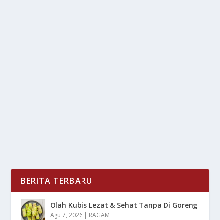
JALAN RAYA TANPA KENDARAAN:
WACANA MENGENAI KOTA
oleh
LiputanMasa 24
|
Feb 10, 2025
|
NEWS
|
0
|
Jalan Raya Tanpa Kendaraan adalah wacana yang
semakin banyak di perbincangkan dalam
perencanaan...
BACA SELENGKAPNYA
BERITA TERBARU
Olah Kubis Lezat & Sehat Tanpa Di Goreng
Agu 7, 2026
|
RAGAM