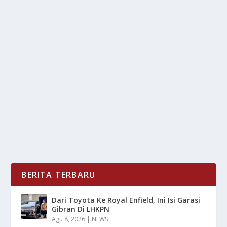
PENURUNAN KUALITAS UDARA:
KEBIJAKAN RAMAH LINGKUNGAN
oleh
LiputanMasa 24
|
Mar 13, 2025
|
LIFESTYLE
,
NEWS
|
0
|
Penurunan Kualitas Udara merupakan masalah yang
semakin mendesak di banyak kota besar di seluruh...
BACA SELENGKAPNYA
BERITA TERBARU
Dari Toyota Ke Royal Enfield, Ini Isi Garasi
Gibran Di LHKPN
Agu 8, 2026
|
NEWS