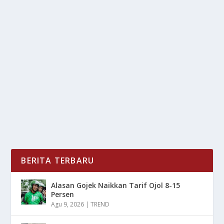
MANFAAT PUASA BAGI KESEHATAN
TUBUH
oleh
LiputanMasa 24
|
Feb 28, 2025
|
TREND
|
0
|
Manfaat Puasa Bagi Kesehatan Tubuh Tentunya
Sangat Berdampak Positif Karena Memiliki Proses...
BACA SELENGKAPNYA
BERITA TERBARU
Alasan Gojek Naikkan Tarif Ojol 8-15
Persen
Agu 9, 2026
|
TREND