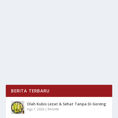
GEN Z SUKA TOWNSIZING: LIBURAN DI
KOTA KECIL MAKIN POPULER
oleh
LiputanMasa 24
|
Jun 25, 2025
|
DAERAH
,
LIFESTYLE
,
NEWS
|
0
|
Gen Z Suka Townsizing, istilah yang kini ramai di
bicarakan di media sosial, menggambarkan tren...
BACA SELENGKAPNYA
BERITA TERBARU
Olah Kubis Lezat & Sehat Tanpa Di Goreng
Agu 7, 2026
|
RAGAM