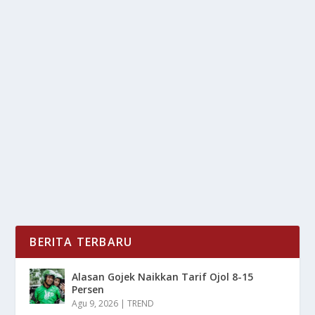
LAUTARO MARTINEZ MUNDUR DARI
TIMNAS ARGENTINA
oleh
LiputanMasa 24
|
Mar 20, 2025
|
BOLA
|
0
|
Lautaro Martinez Mundur Dari Timnas Argentina Dan
Tentunya Bisa Mempengaruhi Performa Argentina
Di...
BACA SELENGKAPNYA
BERITA TERBARU
Alasan Gojek Naikkan Tarif Ojol 8-15
Persen
Agu 9, 2026
|
TREND