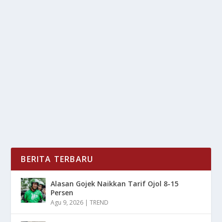
LIVERPOOL FC KURANGI EMISI SEBESAR 89
PERSEN
oleh
LiputanMasa 24
|
Apr 26, 2025
|
RAGAM
|
0
|
Liverpool FC Kurangi Emisi Sebesar 89 Persen Dan
Hal Ini Di Lakukan Demi Efisiensi Energi Dan...
BACA SELENGKAPNYA
BERITA TERBARU
Alasan Gojek Naikkan Tarif Ojol 8-15
Persen
Agu 9, 2026
|
TREND