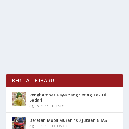
TAHUN 2025
oleh
LiputanMasa 24
|
Agu 1, 2025
|
RAGAM
|
0
|
Sop Iga telah menjadi fenomena kuliner yang tak
terbantahkan, popularitasnya terus meningkat,...
BACA SELENGKAPNYA
BERITA TERBARU
Penghambat Kaya Yang Sering Tak Di
Sadari
Agu 6, 2026
|
LIFESTYLE
Deretan Mobil Murah 100 Jutaan GIIAS
Agu 5, 2026
|
OTOMOTIF