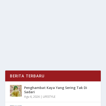
LEBIH DARI MENYELAM: MENIKMATI ALAM
& BUDAYA UNIK DI WAKATOBI
oleh
LiputanMasa 24
|
Nov 20, 2025
|
DAERAH
|
0
|
Lebih Dari Menyelam: Menikmati Alam & Budaya Unik
Di Wakatobi Yang Memiliki Berbagai...
BACA SELENGKAPNYA
BERITA TERBARU
Penghambat Kaya Yang Sering Tak Di
Sadari
Agu 6, 2026
|
LIFESTYLE