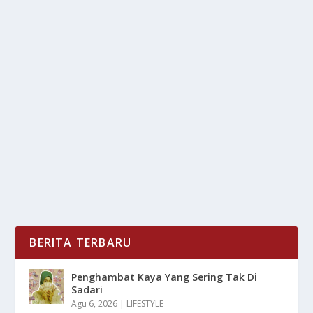
MENTERI AGAMA HADIRI FORUM HADIS DI
MADINAH
oleh
LiputanMasa 24
|
Apr 27, 2025
|
NEWS
,
RAGAM
|
0
|
Menteri Agama Indonesia di Forum Hadis
Internasional di Madinah menjadi momentum penting
dalam...
BACA SELENGKAPNYA
BERITA TERBARU
Penghambat Kaya Yang Sering Tak Di
Sadari
Agu 6, 2026
|
LIFESTYLE