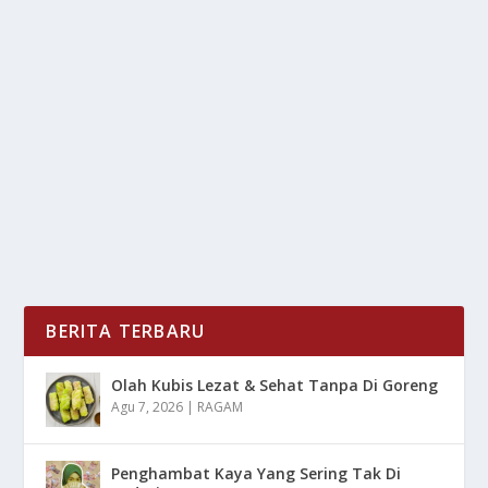
LATIHAN LENGKUNG LEHER NENEK-NENEK
TIONGKOK BIKIN HEBOH
oleh
LiputanMasa 24
|
Jun 24, 2025
|
LIFESTYLE
,
NEWS
|
0
|
Latihan Lengkung Leher dari media sosial Tiongkok
sedang ramai membicarakan fenomena unik yang...
BACA SELENGKAPNYA
BERITA TERBARU
Olah Kubis Lezat & Sehat Tanpa Di Goreng
Agu 7, 2026
|
RAGAM
Penghambat Kaya Yang Sering Tak Di