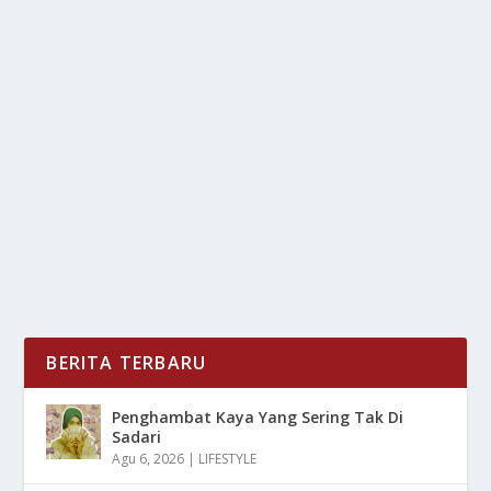
PAST LIVES : MERAIH PENGHARGAAN DARI
SUNDACE KE OSCAR
oleh
LiputanMasa 24
|
Mei 12, 2025
|
RAGAM
|
0
|
PAST LIVES, Film Debut Penyutradaraan Celine Song
Yang Tayang Perdana Pada Tahun 2023, Langsung...
BACA SELENGKAPNYA
BERITA TERBARU
Penghambat Kaya Yang Sering Tak Di
Sadari
Agu 6, 2026
|
LIFESTYLE