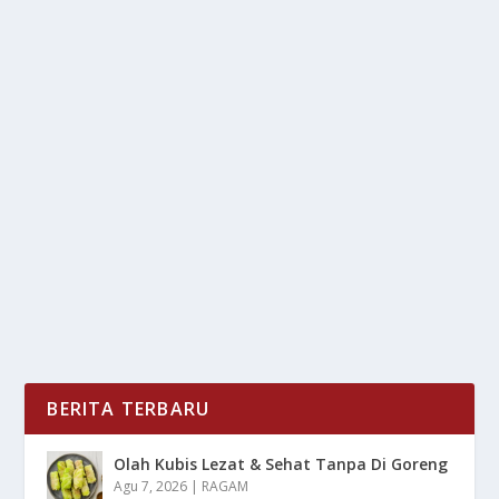
GUSTI EGA, PACAR BARU ANGEL
KARAMOY YANG BERGELAR BANGSAWAN!
oleh
LiputanMasa 24
|
Sep 11, 2025
|
NEWS
|
0
|
Bergelar Bangsawan, Gusti Ega Putrawan
Yudhoningrat pria yang di kabarkan menjalin
hubungan...
BACA SELENGKAPNYA
BERITA TERBARU
Olah Kubis Lezat & Sehat Tanpa Di Goreng
Agu 7, 2026
|
RAGAM